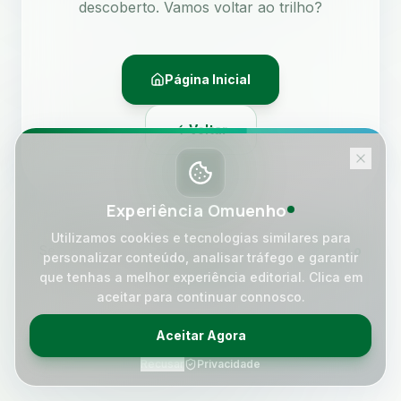
descoberto. Vamos voltar ao trilho?
Página Inicial
Voltar
Experiência Omuenho
Utilizamos cookies e tecnologias similares para
Se acreditas que isto é um erro, por favor
contacta o
personalizar conteúdo, analisar tráfego e garantir
nosso suporte
.
que tenhas a melhor experiência editorial. Clica em
aceitar para continuar connosco.
Aceitar Agora
Recusar
Privacidade